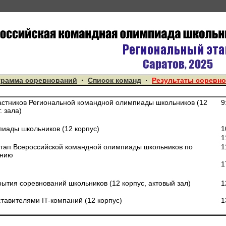
грамма соревнований
·
Список команд
·
Результаты соревн
астников Региональной командной олимпиады школьников (12
9
. зала)
иады школьников (12 корпус)
1
1
тап Всероссийской командной олимпиады школьников по
1
анию
1
ытия соревнований школьников (12 корпус, актовый зал)
1
ставителями IT-компаний (12 корпус)
1