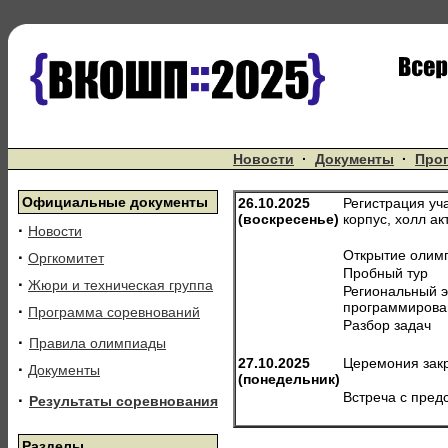
Новости
·
Документы
·
Про
Официальные документы
26.10.2025
Регистрация уч
(воскресенье)
корпус, холл акт
·
Новости
Открытие олимп
·
Оргкомитет
Пробный тур
·
Жюри и техническая группа
Региональный э
программиров
·
Программа соревнований
Разбор задач
·
Правила олимпиады
27.10.2025
Церемония закр
·
Документы
(понедельник)
Встреча с пред
·
Результаты соревнования
Разделы